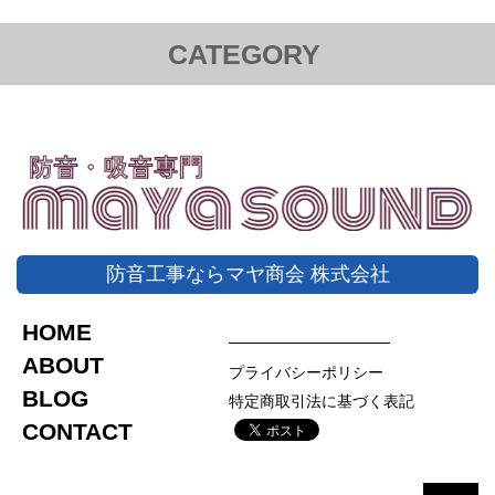
CATEGORY
額貼りグラスウール
かんたん防音パーテーション
かんたん防音パネル
かんたん防音ブース
防音パネル プロ
ピアノ背面用防音パネル
防音工事ならマヤ商会 株式会社
静床ライト
デスクトップパーテーション
吸音材
HOME
ABOUT
プライバシーポリシー
BLOG
特定商取引法に基づく表記
CONTACT