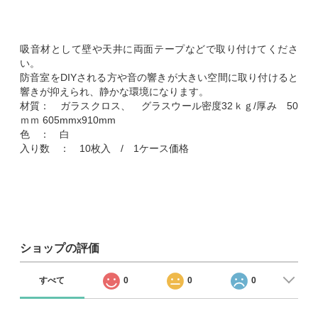
吸音材として壁や天井に両面テープなどで取り付けてくださ
い。
防音室をDIYされる方や音の響きが大きい空間に取り付けると
響きが抑えられ、静かな環境になります。
材質： ガラスクロス、 グラスウール密度32ｋｇ/厚み 50
ｍｍ 605mmx910mm
色 ： 白
入り数 ： 10枚入 / 1ケース価格
ショップの評価
すべて
0
0
0