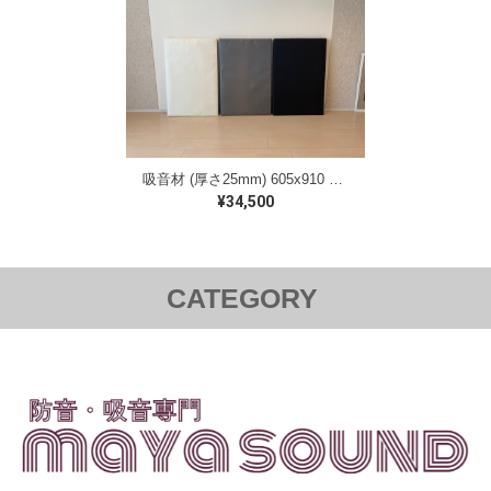
吸音材 (厚さ25mm) 605x910 額貼 （20枚入り）送料無料
¥34,500
CATEGORY
額貼りグラスウール
かんたん防音パーテーション
かんたん防音パネル
かんたん防音ブース
防音パネル プロ
ピアノ背面用防音パネル